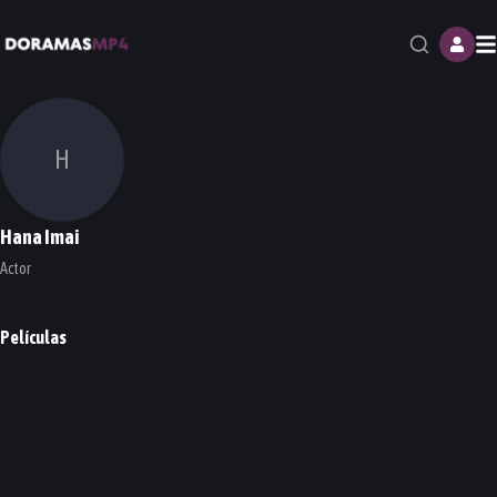
M
H
Hana Imai
Actor
Películas
Evergreen Love
PELÍCULA