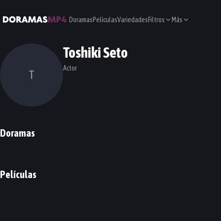
Doramas
Películas
Variedades
Filtros
Más
Toshiki Seto
Actor
T
Doramas
The Servant Prince
The End Of The World, With You
DORAMA
DORAMA
Películas
P to JK
PELÍCULA