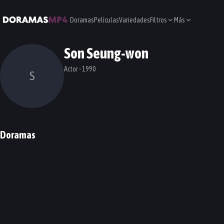
Doramas
Películas
Variedades
Filtros
Más
Son Seung-won
Actor • 1990
S
Doramas
Hello, My Twenties!
Hello Monster
DORAMA
DORAMA