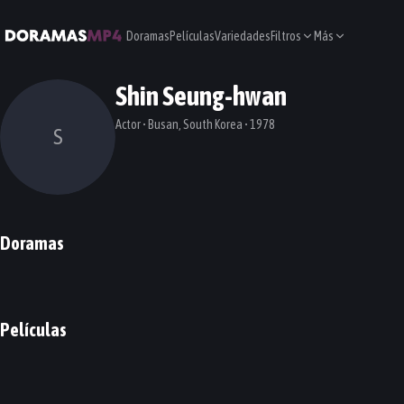
Doramas
Películas
Variedades
Filtros
Más
Shin Seung-hwan
Actor • Busan, South Korea • 1978
S
Doramas
Bad Prosecutor
The Law Cafe
Vagabond
DORAMA
DORAMA
DORAMA
Películas
Veteran 2: I, the Executioner
Tomb of the River
PELÍCULA
PELÍCULA