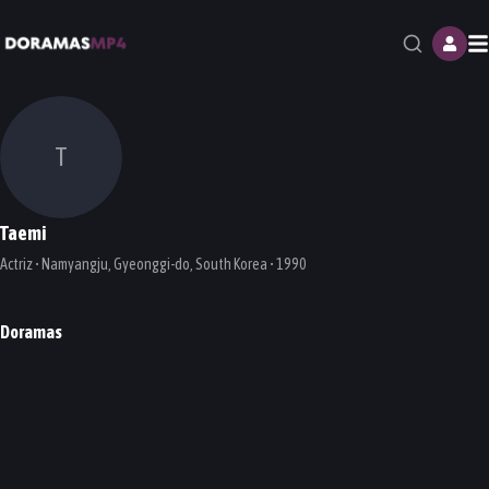
M
T
Taemi
Actriz • Namyangju, Gyeonggi-do, South Korea • 1990
Doramas
Healer
My Sassy Girl
DORAMA
DORAMA