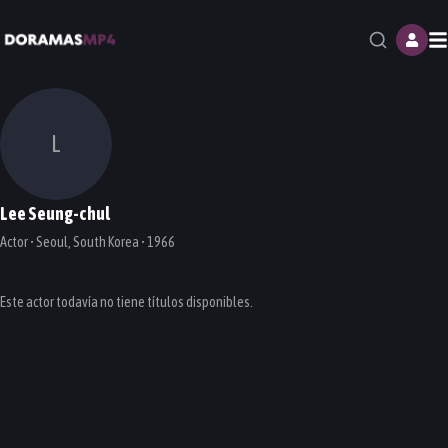
M
L
Lee Seung-chul
Actor • Seoul, South Korea • 1966
Este actor todavía no tiene títulos disponibles.