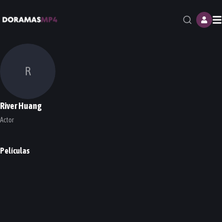
M
R
River Huang
Actor
Películas
The Tag-Along 2
PELÍCULA