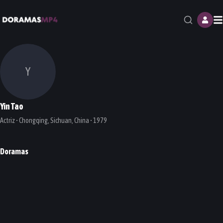
M
Y
Yin Tao
Actriz • Chongqing, Sichuan, China • 1979
Doramas
Fighting Youth
DORAMA