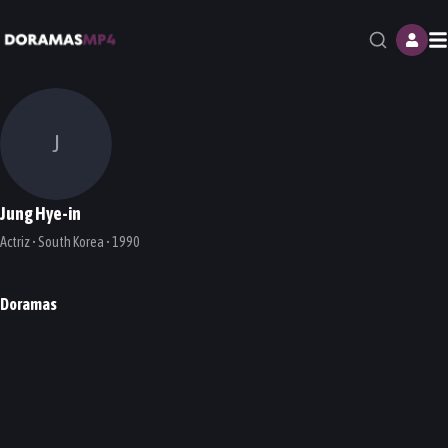
M
J
Jung Hye-in
Actriz • South Korea • 1990
Doramas
Rugal
Sisyphus: The Myth
Healer
DORAMA
DORAMA
DORAMA