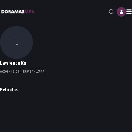
M
L
Lawrence Ko
Actor • Taipei, Taiwan • 1977
Películas
Lust, Caution
PELÍCULA