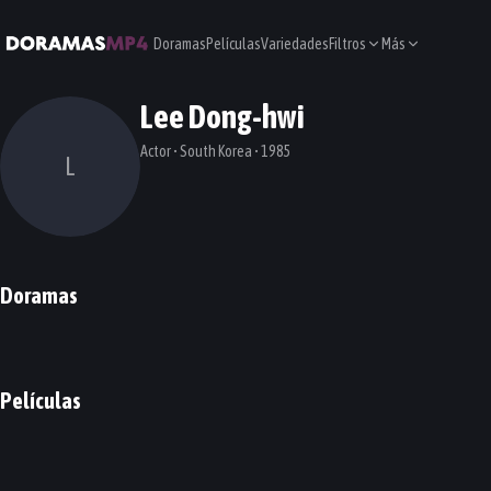
Doramas
Películas
Variedades
Filtros
Más
Lee Dong-hwi
Actor • South Korea • 1985
L
Doramas
Low Life
Rented in Finland
Glitch
Entourage
DORAMA
DORAMA
DORAMA
DORAMA
Películas
The Roundup: Punishment
The Bros
One Line
The Handmaiden
PELÍCULA
PELÍCULA
PELÍCULA
PELÍCULA