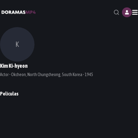
M
K
Kim Ki-hyeon
Actor • Okcheon, North Chungcheong, South Korea • 1945
Películas
Seducing Mr. Perfect
Virus (Flu)
PELÍCULA
PELÍCULA