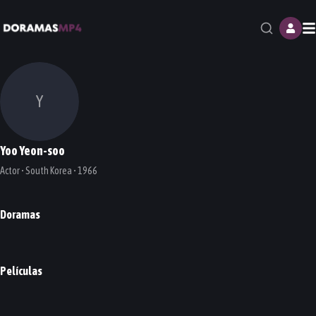
M
Y
Yoo Yeon-soo
Actor • South Korea • 1966
Doramas
Black Knight
DORAMA
Películas
The Negotiation
PELÍCULA