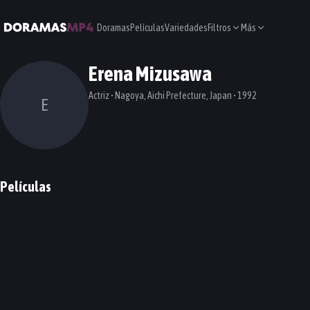
Doramas
Películas
Variedades
Filtros
Más
Erena Mizusawa
Actriz • Nagoya, Aichi Prefecture, Japan • 1992
E
Películas
Clover
PELÍCULA