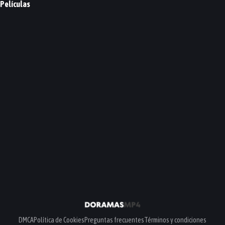
Películas
Countdown
Dancing Queen
Perhaps Love
Because I Love You
PELÍCULA
PELÍCULA
PELÍCULA
PELÍCULA
DMCA
Política de Cookies
Preguntas frecuentes
Términos y condiciones