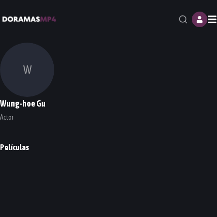
M
W
Wung-hoe Gu
Actor
Películas
More Than Blue
PELÍCULA