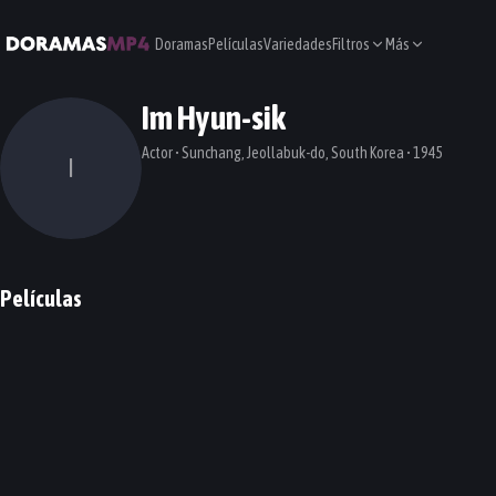
Doramas
Películas
Variedades
Filtros
Más
Im Hyun-sik
Actor • Sunchang, Jeollabuk-do, South Korea • 1945
I
Películas
200 Pounds Beauty
PELÍCULA