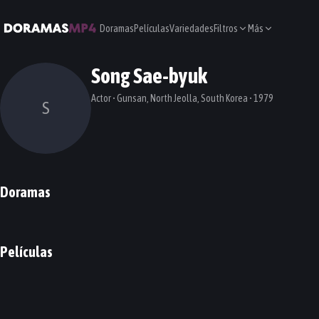
Doramas
Películas
Variedades
Filtros
Más
Song Sae-byuk
Actor • Gunsan, North Jeolla, South Korea • 1979
S
Doramas
Possessed
My Mister
DORAMA
DORAMA
Películas
A Girl at My Door
The Huntresses
PELÍCULA
PELÍCULA