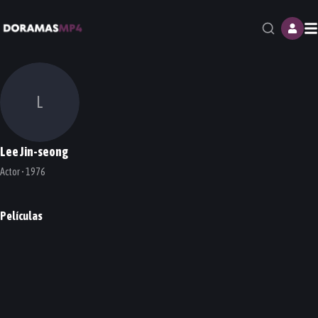
M
L
Lee Jin-seong
Actor • 1976
Películas
He was Cool
PELÍCULA