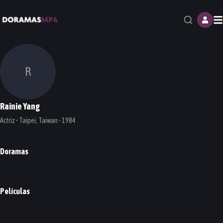
M
R
Rainie Yang
Actriz • Taipei, Taiwan • 1984
Doramas
Devil Beside You
The Ex-Man
DORAMA
DORAMA
Películas
The Tag-Along 2
PELÍCULA