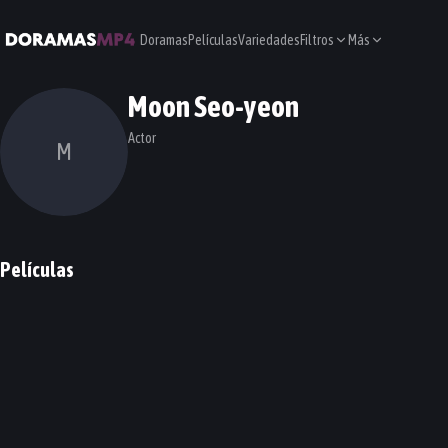
Doramas
Películas
Variedades
Filtros
Más
Moon Seo-yeon
Actor
M
Películas
She’s on Duty
PELÍCULA