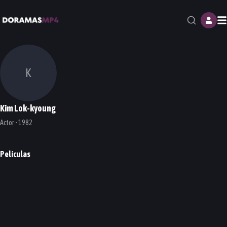
M
K
Kim Lok-kyoung
Actor • 1982
Películas
Bleak Night
PELÍCULA