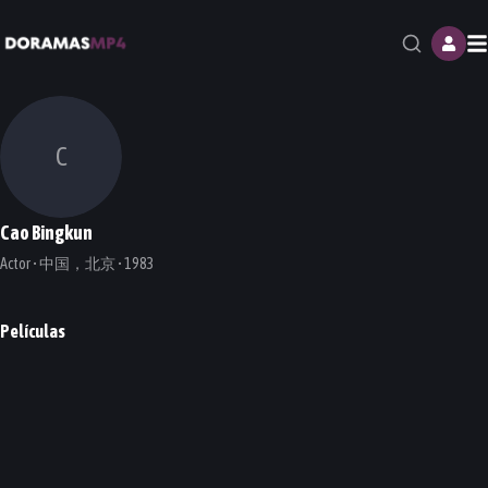
M
C
Cao Bingkun
Actor • 中国，北京 • 1983
Películas
Super Me
PELÍCULA