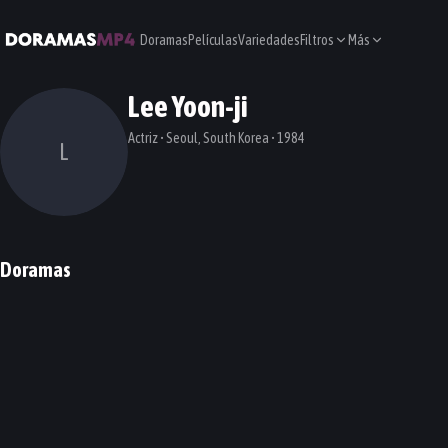
Doramas
Películas
Variedades
Filtros
Más
Lee Yoon-ji
Actriz • Seoul, South Korea • 1984
L
Doramas
My Demon
Dr. Frost
DORAMA
DORAMA