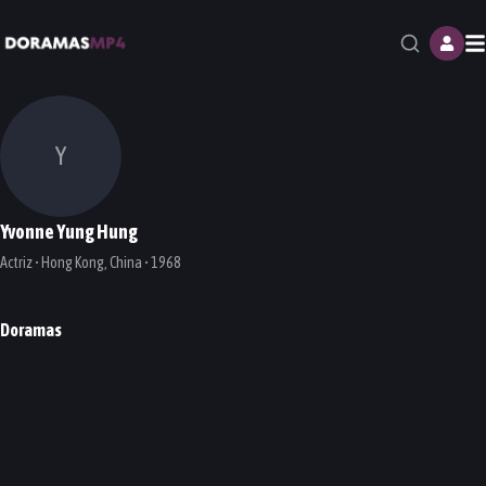
M
Y
Yvonne Yung Hung
Actriz • Hong Kong, China • 1968
Doramas
I Love My President Though He Is A
Story of Kunning Palace
Detective Chinatown
Psycho
DORAMA
DORAMA
DORAMA