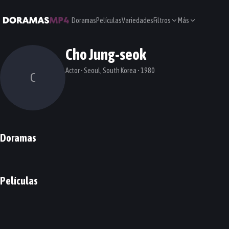
Doramas
Películas
Variedades
Filtros
Más
Cho Jung-seok
Actor • Seoul, South Korea • 1980
C
Doramas
Captivating the King
Jealousy Incarnate
DORAMA
DORAMA
Películas
My Daughter is a Zombie
Pilot
My Annoying Brother
EXIT
PELÍCULA
PELÍCULA
PELÍCULA
PELÍCULA