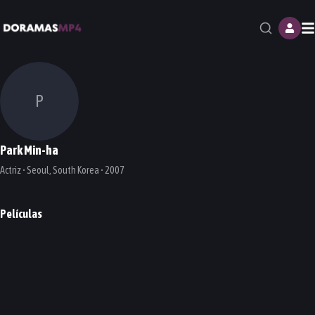
M
P
Park Min-ha
Actriz • Seoul, South Korea • 2007
Películas
Confidential Assignment
Virus (Flu)
PELÍCULA
PELÍCULA