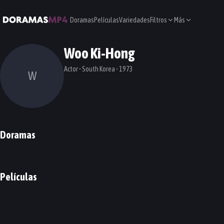
Doramas
Películas
Variedades
Filtros
Más
Woo Ki-Hong
Actor • South Korea • 1973
W
Doramas
My Mister
DORAMA
Películas
A Tale of Two Sisters
A Man Who Was Superman
PELÍCULA
PELÍCULA