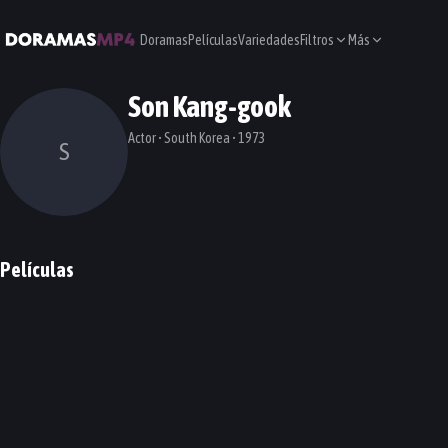
Doramas
Películas
Variedades
Filtros
Más
Son Kang-gook
Actor • South Korea • 1973
S
Películas
After My Death
PELÍCULA