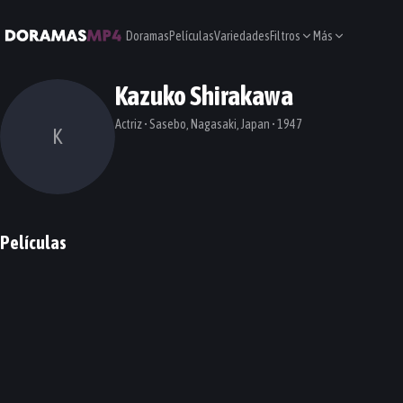
Doramas
Películas
Variedades
Filtros
Más
Kazuko Shirakawa
Actriz • Sasebo, Nagasaki, Japan • 1947
K
Películas
Radiance
PELÍCULA