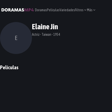
Doramas
Películas
Variedades
Filtros
Más
Elaine Jin
Actriz • Taiwan • 1954
E
Películas
Monster Hunt
PELÍCULA