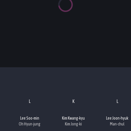
L
K
L
Lee Soo-min
Kim Kwang-kyu
Lee Joon-hyuk
Oh Hyun-jung
Kim Jong-ki
Man-chul