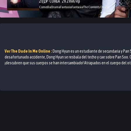
2019 · COREA · 2h 2min/ep
Comedia
Drama
Fantasía
Fantasia
The Contents On
+
12
Ver
The Dude In Me
Online :
Dong Hyun es un estudiante de secundaria y Pan S
desafortunado accidente, Dong Hyun se resbala del techo y cae sobre Pan Soo. 
¡descubren que sus cuerpos se han intercambiado! Atrapados en el cuerpo del otr