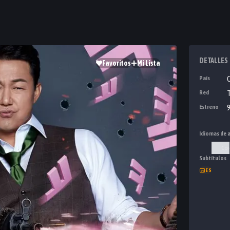
DETALLES
Favoritos
Mi Lista
País
Red
T
Estreno
9
Idiomas de 
Cor
Subtítulos
ES