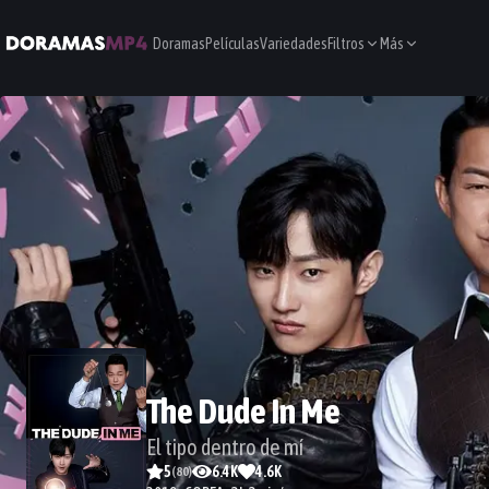
Doramas
Películas
Variedades
Filtros
Más
The Dude In Me
El tipo dentro de mí
5
6.4K
4.6K
(
80
)