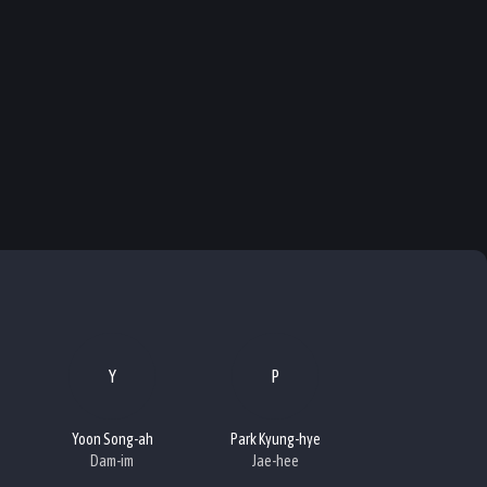
Y
P
Yoon Song-ah
Park Kyung-hye
Dam-im
Jae-hee