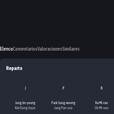
Elenco
Comentarios
Valoraciones
Similares
Reparto
J
P
R
Jung Jin-young
Park Sung-woong
Ra Mi-ran
Kim Dong-hyun
Jang Pan-soo
Oh Mi-sun