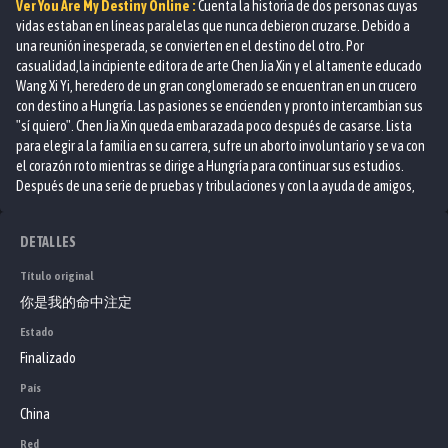
Ver
You Are My Destiny
Online :
Cuenta la historia de dos personas cuyas
vidas estaban en líneas paralelas que nunca debieron cruzarse. Debido a
una reunión inesperada, se convierten en el destino del otro. Por
casualidad,la incipiente editora de arte Chen Jia Xin y el altamente educado
Wang Xi Yi, heredero de un gran conglomerado se encuentran en un crucero
con destino a Hungría. Las pasiones se encienden y pronto intercambian sus
"sí quiero". Chen Jia Xin queda embarazada poco después de casarse. Lista
para elegir a la familia en su carrera, sufre un aborto involuntario y se va con
el corazón roto mientras se dirige a Hungría para continuar sus estudios.
Después de una serie de pruebas y tribulaciones y con la ayuda de amigos,
finalmente se convierte en una alfarera consumada. Mientras tanto, siete
años de separación han convertido a Wang Xiyi en un hombre maduro capaz
DETALLES
de criar una familia. Por casualidad, los dos se encuentran de nuevo en
Hungría.
Título original
你是我的命中注定
Estado
Finalizado
País
China
Red