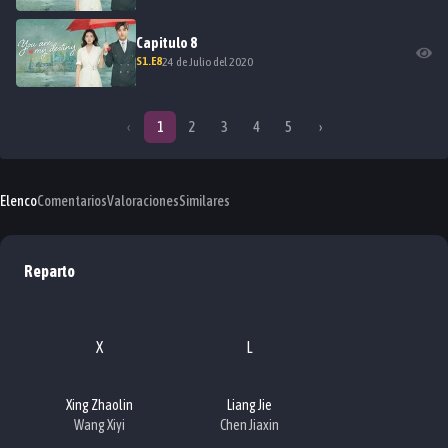
Capitulo
8
S
1
.E
8
24 de Julio del 2020
‹
1
2
3
4
5
›
Elenco
Comentarios
Valoraciones
Similares
Reparto
X
L
Xing Zhaolin
Liang Jie
Wang Xiyi
Chen Jiaxin