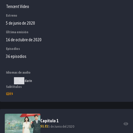
Tencent Video
Estreno
5 de junio de 2020
Última emisión
16 de octubre de 2020
Episodios
36 episodios
Idiomas de audio
Mandarín
Subtítulos
ES
Capitulo
1
S
1
.E
1
5 de Junio del 2020