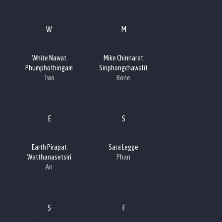
W
M
White Nawat
Mike Chinnarat
Phumphothingam
Siriphongchawalit
Two
Bone
E
S
Earth Pirapat
Sara Legge
Watthanasetsiri
Phan
An
S
F