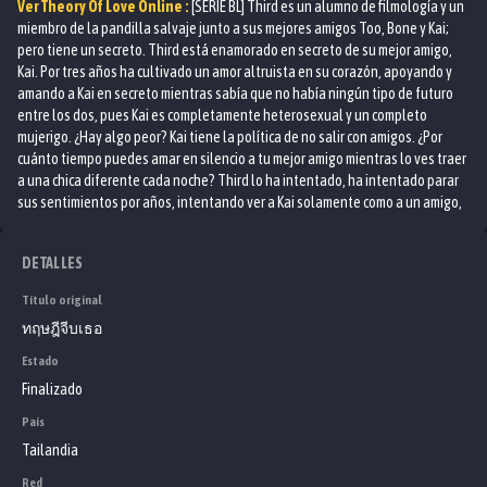
Ver
Theory Of Love
Online :
[SERIE BL] Third es un alumno de filmología y un
miembro de la pandilla salvaje junto a sus mejores amigos Too, Bone y Kai;
pero tiene un secreto. Third está enamorado en secreto de su mejor amigo,
Kai. Por tres años ha cultivado un amor altruista en su corazón, apoyando y
amando a Kai en secreto mientras sabía que no había ningún tipo de futuro
entre los dos, pues Kai es completamente heterosexual y un completo
mujerigo. ¿Hay algo peor? Kai tiene la política de no salir con amigos. ¿Por
cuánto tiempo puedes amar en silencio a tu mejor amigo mientras lo ves traer
a una chica diferente cada noche? Third lo ha intentado, ha intentado parar
sus sentimientos por años, intentando ver a Kai solamente como a un amigo,
pero cada vez que lo intenta acaba fracasando. Tan fácil como es enamorarse
y lo difícil que es pararlo. Así es, hasta que una noche Third descubre algo
DETALLES
que lo rompe completamente. Pero cuando Third decide parar, Kai decide
empezar.
Título original
ทฤษฎีจีบเธอ
Estado
Finalizado
País
Tailandia
Red