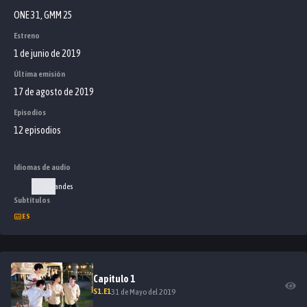
ONE 31, GMM 25
Estreno
1 de junio de 2019
Última emisión
17 de agosto de 2019
Episodios
12 episodios
Idiomas de audio
Tailandes
Subtítulos
ES
Capitulo
1
S
1
.E
1
31 de Mayo del 2019