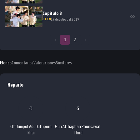
Capitulo
8
S
1
.E
8
19 de Julio del 2019
‹
1
2
›
Elenco
Comentarios
Valoraciones
Similares
Reparto
O
G
Off Jumpol Adulkittiporn
Gun Atthaphan Phunsawat
Khai
Third