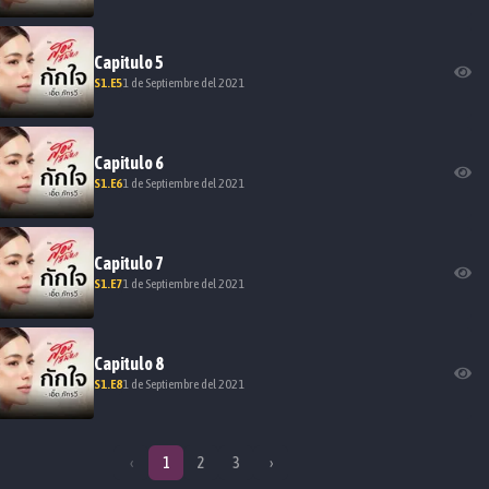
Capitulo
5
S
1
.E
5
1 de Septiembre del 2021
Capitulo
6
S
1
.E
6
1 de Septiembre del 2021
Capitulo
7
S
1
.E
7
1 de Septiembre del 2021
Capitulo
8
S
1
.E
8
1 de Septiembre del 2021
‹
1
2
3
›