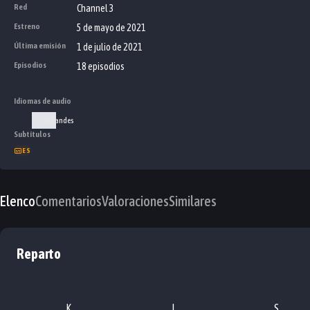
Red
Channel 3
Estreno
5 de mayo de 2021
Última emisión
1 de julio de 2021
Episodios
18 episodios
Idiomas de audio
Tailandes
Subtítulos
ES
Elenco
Comentarios
Valoraciones
Similares
Reparto
K
J
S