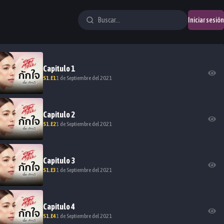
Iniciar sesión
Capitulo
1
S
1
.E
1
1 de Septiembre del 2021
Capitulo
2
S
1
.E
2
1 de Septiembre del 2021
Capitulo
3
S
1
.E
3
1 de Septiembre del 2021
Capitulo
4
S
1
.E
4
1 de Septiembre del 2021