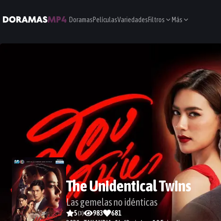
Doramas
Películas
Variedades
Filtros
Más
The Unidentical Twins
Las gemelas no idénticas
5
983
681
(
3
)