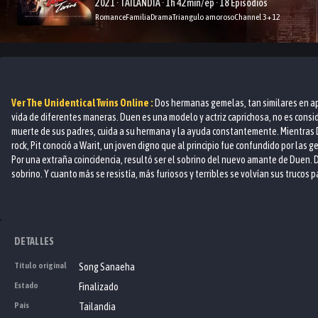
2021 · TAILANDIA · 1h 42min/ep · 18 Episodios
Romance
Familia
Drama
Triangulo amoroso
Channel 3
+
12
Ver
The Unidentical Twins
Online :
Dos hermanas gemelas, tan similares en ap
vida de diferentes maneras. Duen es una modelo y actriz caprichosa, no es conside
muerte de sus padres, cuida a su hermana y la ayuda constantemente. Mientras
rock, Pit conoció a Warit, un joven digno que al principio fue confundido por las 
Por una extraña coincidencia, resultó ser el sobrino del nuevo amante de Duen. D
sobrino. Y cuanto más se resistía, más furiosos y terribles se volvían sus trucos 
DETALLES
Título original
Song Sanaeha
Estado
Finalizado
País
Tailandia