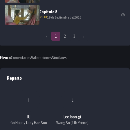
Capitulo
8
S
1
.E
8
19 de Septiembre del 2016
‹
1
2
3
›
Elenco
Comentarios
Valoraciones
Similares
Reparto
I
L
IU
Lee Joon-gi
Go Hajin / Lady Hae Soo
Wang So (4th Prince)