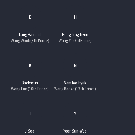
K
H
Kang Ha-neul
Hong Jong-hyun
Wang Wook (8th Prince)
Wang Yo (3rd Prince)
B
N
Baekhyun
Nam Joo-hyuk
Wang Eun (10th Prince)
Wang Baeka (13th Prince)
J
Y
Ji Soo
Yoon Sun-Woo