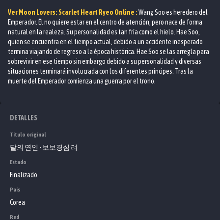
Ver
Moon Lovers: Scarlet Heart Ryeo
Online :
Wang Soo es heredero del
Emperador. Él no quiere estar en el centro de atención, pero nace de forma
natural en la realeza. Su personalidad es tan fría como el hielo. Hae Soo,
quien se encuentra en el tiempo actual, debido a un accidente inesperado
termina viajando de regreso a la época histórica. Hae Soo se las arregla para
sobrevivir en ese tiempo sin embargo debido a su personalidad y diversas
situaciones terminará involucrada con los diferentes príncipes. Tras la
muerte del Emperador comienza una guerra por el trono.
DETALLES
Título original
달의 연인 - 보보경심 려
Estado
Finalizado
País
Corea
Red