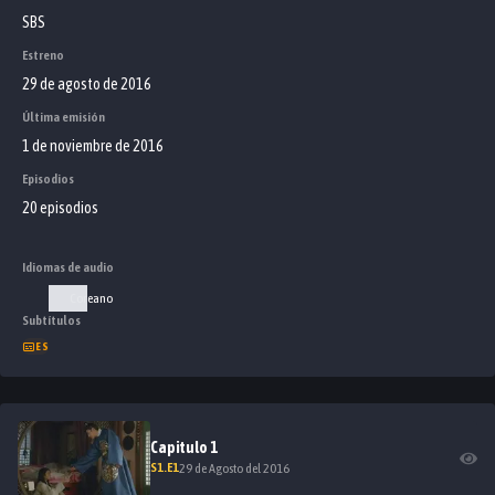
SBS
Estreno
29 de agosto de 2016
Última emisión
1 de noviembre de 2016
Episodios
20 episodios
Idiomas de audio
Coreano
Subtítulos
ES
Capitulo
1
S
1
.E
1
29 de Agosto del 2016