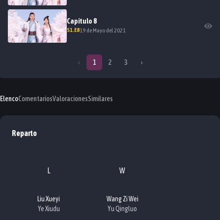
Capitulo
8
S
1
.E
8
19 de Mayo del 2021
‹
1
2
3
›
Elenco
Comentarios
Valoraciones
Similares
Reparto
L
W
Liu Xueyi
Wang Zi Wei
Ye Xiudu
Yu Qingluo