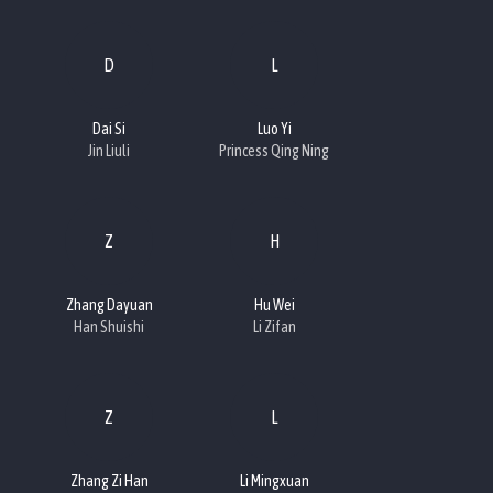
D
L
Dai Si
Luo Yi
Jin Liuli
Princess Qing Ning
Z
H
Zhang Dayuan
Hu Wei
Han Shuishi
Li Zifan
Z
L
Zhang Zi Han
Li Mingxuan