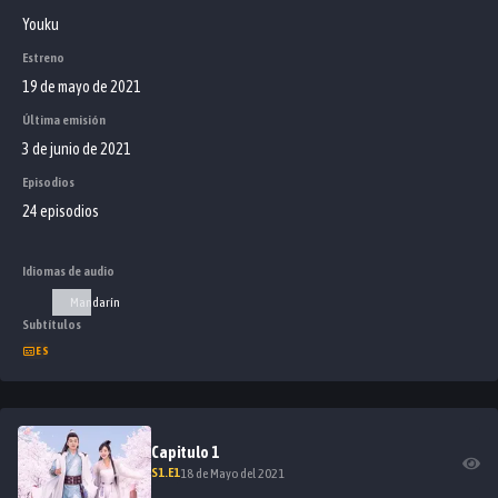
al final los separará?
Youku
Estreno
19 de mayo de 2021
Última emisión
3 de junio de 2021
Episodios
24 episodios
Idiomas de audio
Mandarín
Subtítulos
ES
Capitulo
1
S
1
.E
1
18 de Mayo del 2021