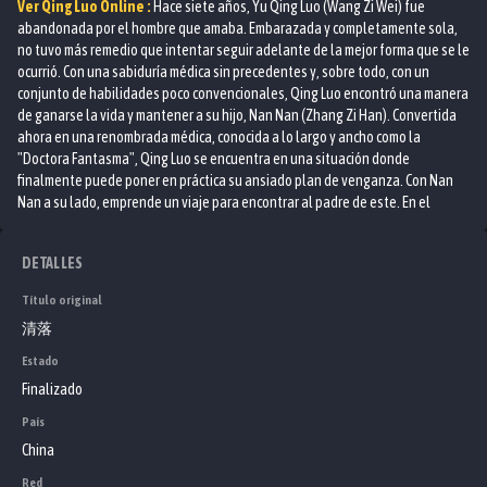
Ver
Qing Luo
Online :
Hace siete años, Yu Qing Luo (Wang Zi Wei) fue
abandonada por el hombre que amaba. Embarazada y completamente sola,
no tuvo más remedio que intentar seguir adelante de la mejor forma que se le
ocurrió. Con una sabiduría médica sin precedentes y, sobre todo, con un
conjunto de habilidades poco convencionales, Qing Luo encontró una manera
de ganarse la vida y mantener a su hijo, Nan Nan (Zhang Zi Han). Convertida
ahora en una renombrada médica, conocida a lo largo y ancho como la
"Doctora Fantasma", Qing Luo se encuentra en una situación donde
finalmente puede poner en práctica su ansiado plan de venganza. Con Nan
Nan a su lado, emprende un viaje para encontrar al padre de este. En el
camino, se topa con un hombre llamado Ye Xiu Du (Liu Xue Yi), él es príncipe del
Reino de Feng Cang y tiene un extraño parecido con el padre de Nan Nan,
DETALLES
Yang Xiu Cheng (Liu Xue Yi). Qing Luo no quiere tener nada que ver con Xiu Du
porque le molesta que este se parezca a aquel hombre tan traidor, pero al
Título original
final cede ante las genuinas atenciones y cuidados que él tiene con ella y su
清落
hijo. Ella acepta el cariño del príncipe y comienza a confiar cada vez más en él,
pero antes de que las cosas puedan llegar mucho más lejos, la "Doctora
Estado
Fantasma" se ve envuelta en una serie de conflictos que ponen en peligro no
Finalizado
solo su seguridad, sino también la de quienes la rodean. Con los enemigos
acercándose, Qing Luo acepta de buena gana la ayuda de Xiu Du. Trabajando
País
juntos, son lo suficientemente fuertes como para derrotar a cualquier
China
enemigo, pero ¿qué pasará con ellos una vez que hayan terminado los
Red
conflictos? ¿Aceptará Qing Luo el amor de Xiu Du o su búsqueda de venganza