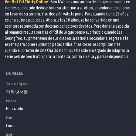
Ver
Not Yet Thirty
Online :
Seo Ji Won es una autora de dibujos animados en
ciernes que decide dedicar toda su atención a su oficio, abandonando el amor
en favor de su carrera. Y su decisión vale la pena. Para cuando tiene 25 años,
es una autora publicada. Ahora, a los 30 años, se ha convertido en una
escritora reconocida con decenas de lectores devotos. Pero darle la espalda
al romance resulta ser más difícil de lo que pensó al principio cuando Lee
Seung Yoo, su primer amor de sus días en la escuela secundaria, regresa a la
escena para poner su mundo patas arriba. Y las cosas se complican más
cuando el director de cine Cha Do Hoon, que ha sido encargado de adaptar la
serie web de Seo Ji Won para la pantalla, confía en ella y parece dispuesto a
entablar una amistad cercana. Mientras tanto, la mejor amiga de Seo Ji Won,
una ex presentadora de televisión llamada Lee Ran Joo, está teniendo
DETALLES
dificultades para adaptarse a la vida de oficina "normal" en su nueva carrera.
Título original
아직 낫서른
Estado
Finalizado
País
Corea
Red