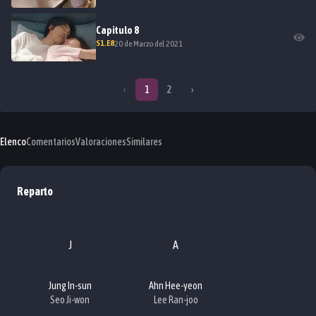
Capitulo
8
S
1
.E
8
20 de Marzo del 2021
‹
1
2
›
Elenco
Comentarios
Valoraciones
Similares
Reparto
J
A
Jung In-sun
Ahn Hee-yeon
Seo Ji-won
Lee Ran-joo