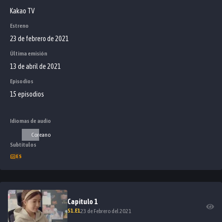
Kakao TV
Estreno
23 de febrero de 2021
Última emisión
13 de abril de 2021
Episodios
15 episodios
Idiomas de audio
Coreano
Subtítulos
ES
Capitulo
1
S
1
.E
1
23 de Febrero del 2021