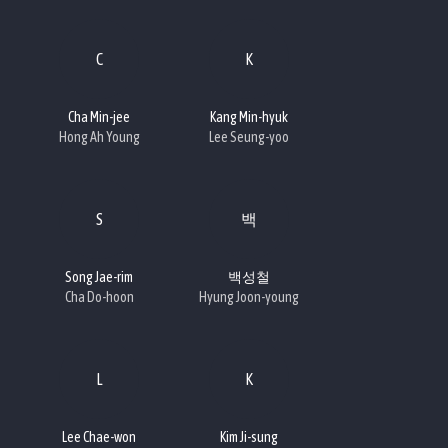
C
K
Cha Min-jee
Kang Min-hyuk
Hong Ah Young
Lee Seung-yoo
S
백
Song Jae-rim
백성철
Cha Do-hoon
Hyung Joon-young
L
K
Lee Chae-won
Kim Ji-sung