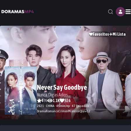
M
Favoritos
Mi Lista
Never Say Goodbye
Nunca Digas Adios
4
1.1K
926
(
5
)
2021 · CHINA · 45min/ep · 47 Episodios
Drama
Romance
Crimen
Misterio
iQiyi
+
12