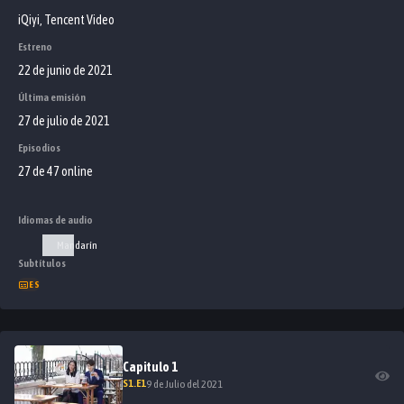
iQiyi, Tencent Video
Estreno
22 de junio de 2021
Última emisión
27 de julio de 2021
Episodios
27 de 47 online
Idiomas de audio
Mandarín
Subtítulos
ES
Capitulo
1
S
1
.E
1
9 de Julio del 2021