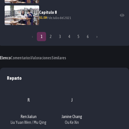
Capitulo
8
S
1
.E
8
9 de Julio del 2021
‹
1
2
3
4
5
6
›
Elenco
Comentarios
Valoraciones
Similares
Reparto
R
J
Ren Jialun
Janine Chang
Liu Yuan Wen / Mu Qing
Ou Ke Xin