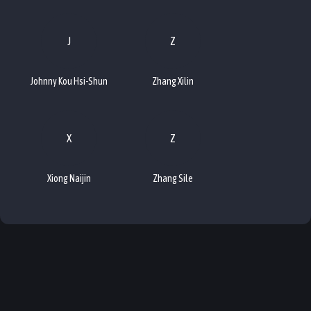
J
Z
Johnny Kou Hsi-Shun
Zhang Xilin
X
Z
Xiong Naijin
Zhang Sile