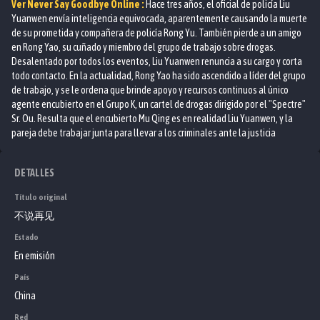
Ver
Never Say Goodbye
Online :
Hace tres años, el oficial de policía Liu
Yuanwen envía inteligencia equivocada, aparentemente causando la muerte
de su prometida y compañera de policía Rong Yu. También pierde a un amigo
en Rong Yao, su cuñado y miembro del grupo de trabajo sobre drogas.
Desalentado por todos los eventos, Liu Yuanwen renuncia a su cargo y corta
todo contacto. En la actualidad, Rong Yao ha sido ascendido a líder del grupo
de trabajo, y se le ordena que brinde apoyo y recursos continuos al único
agente encubierto en el Grupo K, un cartel de drogas dirigido por el "Spectre"
Sr. Ou. Resulta que el encubierto Mu Qing es en realidad Liu Yuanwen, y la
pareja debe trabajar junta para llevar a los criminales ante la justicia
DETALLES
Título original
不说再见
Estado
En emisión
País
China
Red