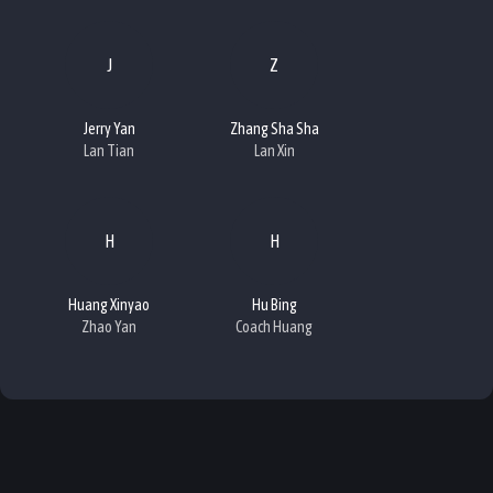
J
Z
Jerry Yan
Zhang Sha Sha
Lan Tian
Lan Xin
H
H
Huang Xinyao
Hu Bing
Zhao Yan
Coach Huang