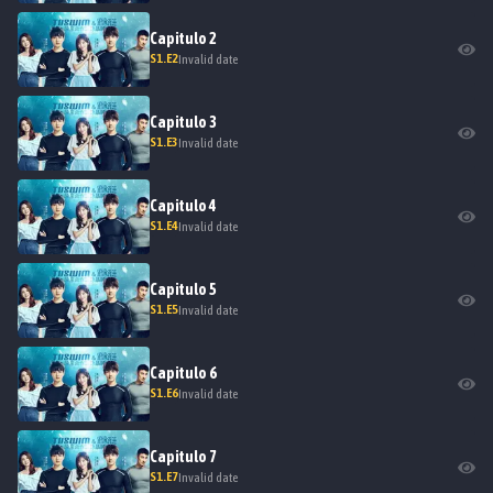
Capitulo
2
S
1
.E
2
Invalid date
Capitulo
3
S
1
.E
3
Invalid date
Capitulo
4
S
1
.E
4
Invalid date
Capitulo
5
S
1
.E
5
Invalid date
Capitulo
6
S
1
.E
6
Invalid date
Capitulo
7
S
1
.E
7
Invalid date