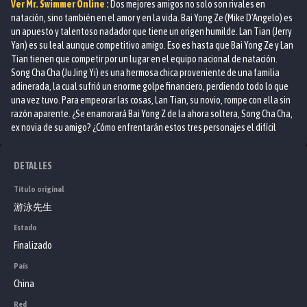
Ver
Mr. Swimmer
Online :
Dos mejores amigos no solo son rivales en
natación, sino también en el amor y en la vida. Bai Yong Ze (Mike D'Angelo) es
un apuesto y talentoso nadador que tiene un origen humilde. Lan Tian (Jerry
Yan) es su leal aunque competitivo amigo. Eso es hasta que Bai Yong Ze y Lan
Tian tienen que competir por un lugar en el equipo nacional de natación.
Song Cha Cha (Ju Jing Yi) es una hermosa chica proveniente de una familia
adinerada, la cual sufrió un enorme golpe financiero, perdiendo todo lo que
una vez tuvo. Para empeorar las cosas, Lan Tian, su novio, rompe con ella sin
razón aparente. ¿Se enamorará Bai Yong Z de la ahora soltera, Song Cha Cha,
ex novia de su amigo? ¿Cómo enfrentarán estos tres personajes el difícil
camino que la vida les ha puesto ante ellos? Sr. Nadador es un drama chino
de 2018.
DETALLES
Título original
游泳先生
Estado
Finalizado
País
China
Red