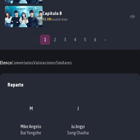
Capitulo
8
S
1
.E
8
Invalid date
‹
1
2
3
4
5
6
›
Elenco
Comentarios
Valoraciones
Similares
Reparto
M
J
Mike Angelo
Ju Jingyi
Bai Yongzhe
Song Chacha