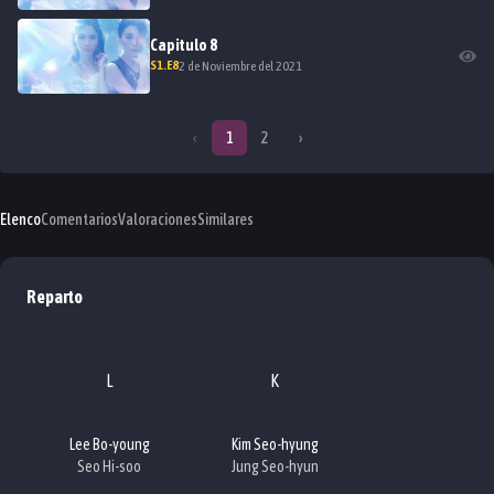
Capitulo
8
S
1
.E
8
2 de Noviembre del 2021
‹
1
2
›
Elenco
Comentarios
Valoraciones
Similares
Reparto
L
K
Lee Bo-young
Kim Seo-hyung
Seo Hi-soo
Jung Seo-hyun