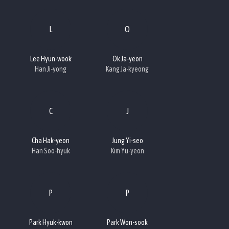
L
O
Lee Hyun-wook
Ok Ja-yeon
Han Ji-yong
Kang Ja-kyeong
C
J
Cha Hak-yeon
Jung Yi-seo
Han Soo-hyuk
Kim Yu-yeon
P
P
Park Hyuk-kwon
Park Won-sook