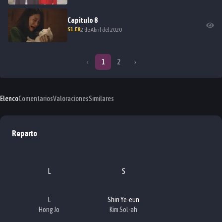
Capitulo
8
S
1
.E
8
2 de Abril del 2020
‹
1
2
›
Elenco
Comentarios
Valoraciones
Similares
Reparto
L
S
L
Shin Ye-eun
Hong Jo
Kim Sol-ah