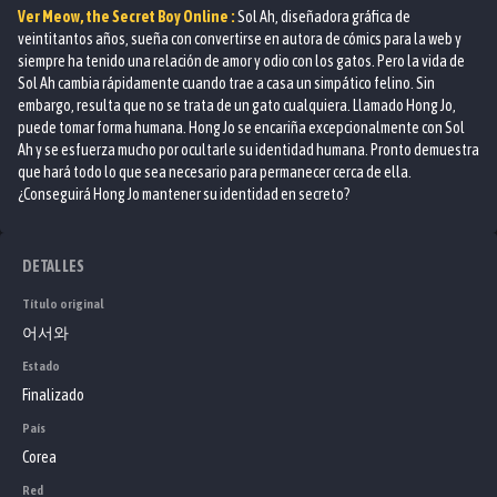
Ver
Meow, the Secret Boy
Online :
Sol Ah, diseñadora gráfica de
veintitantos años, sueña con convertirse en autora de cómics para la web y
siempre ha tenido una relación de amor y odio con los gatos. Pero la vida de
Sol Ah cambia rápidamente cuando trae a casa un simpático felino. Sin
embargo, resulta que no se trata de un gato cualquiera. Llamado Hong Jo,
puede tomar forma humana. Hong Jo se encariña excepcionalmente con Sol
Ah y se esfuerza mucho por ocultarle su identidad humana. Pronto demuestra
que hará todo lo que sea necesario para permanecer cerca de ella.
¿Conseguirá Hong Jo mantener su identidad en secreto?
DETALLES
Título original
어서와
Estado
Finalizado
País
Corea
Red