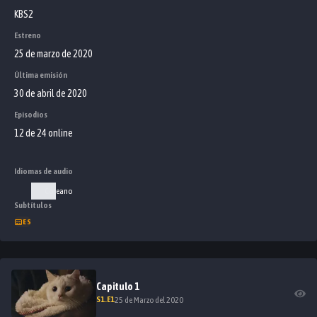
KBS2
Estreno
25 de marzo de 2020
Última emisión
30 de abril de 2020
Episodios
12 de 24 online
Idiomas de audio
Coreano
Subtítulos
ES
Capitulo
1
S
1
.E
1
25 de Marzo del 2020