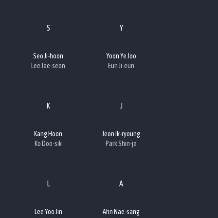
S
Y
Seo Ji-hoon
Yoon Ye Joo
Lee Jae-seon
Eun Ji-eun
K
J
Kang Hoon
Jeon Ik-ryoung
Ko Doo-sik
Park Shin-ja
L
A
Lee Yoo Jin
Ahn Nae-sang