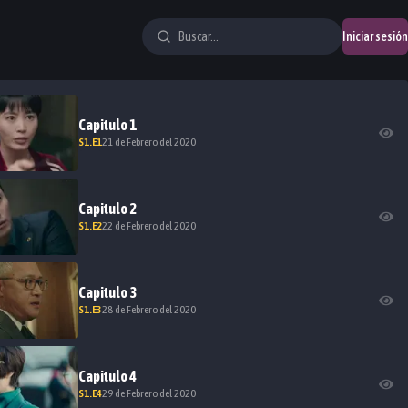
Iniciar sesión
Capitulo
1
S
1
.E
1
21 de Febrero del 2020
Capitulo
2
S
1
.E
2
22 de Febrero del 2020
Capitulo
3
S
1
.E
3
28 de Febrero del 2020
Capitulo
4
S
1
.E
4
29 de Febrero del 2020