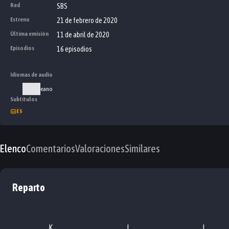
Red
SBS
Estreno
21 de febrero de 2020
Última emisión
11 de abril de 2020
Episodios
16 episodios
Idiomas de audio
Coreano
Subtítulos
ES
Elenco
Comentarios
Valoraciones
Similares
Reparto
K
J
L