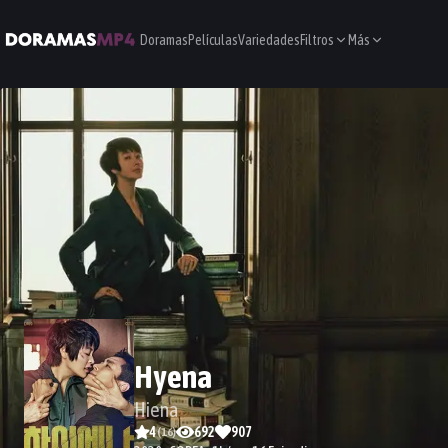
Doramas
Películas
Variedades
Filtros
Más
Hyena
Hiena
4
692
907
(
16
)