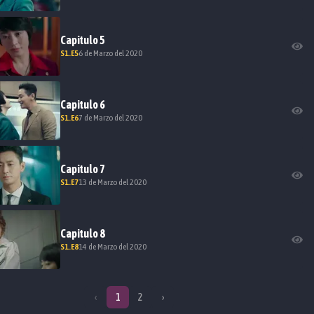
Capitulo
5
S
1
.E
5
6 de Marzo del 2020
Capitulo
6
S
1
.E
6
7 de Marzo del 2020
Capitulo
7
S
1
.E
7
13 de Marzo del 2020
Capitulo
8
S
1
.E
8
14 de Marzo del 2020
‹
1
2
›