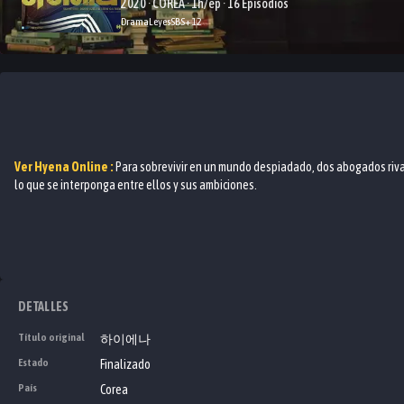
2020 · COREA · 1h/ep · 16 Episodios
Drama
Leyes
SBS
+
12
Ver
Hyena
Online :
Para sobrevivir en un mundo despiadado, dos abogados rival
lo que se interponga entre ellos y sus ambiciones.
DETALLES
Título original
하이에나
Estado
Finalizado
País
Corea