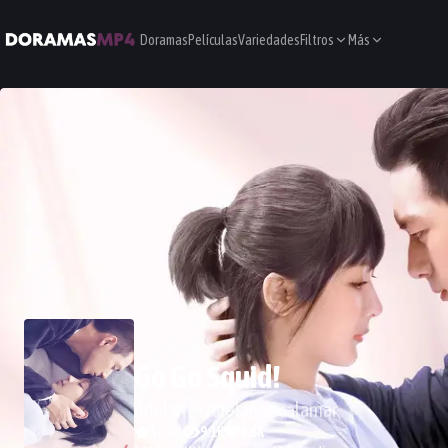
Doramas
Películas
Variedades
Filtros
Más
Go Go Squid!
Adelante Adelante calamar
5
9.1K
6.6K
(
149
)