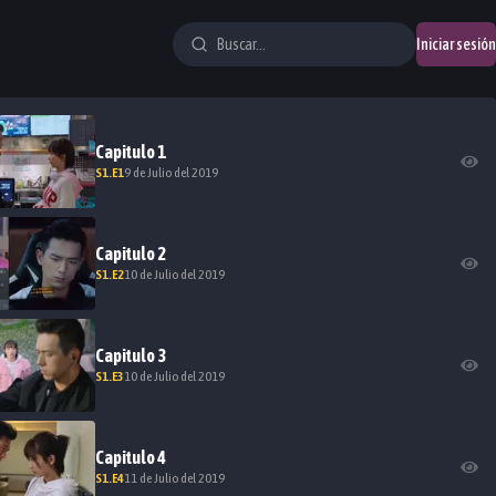
Iniciar sesión
Capitulo
1
S
1
.E
1
9 de Julio del 2019
Capitulo
2
S
1
.E
2
10 de Julio del 2019
Capitulo
3
S
1
.E
3
10 de Julio del 2019
Capitulo
4
S
1
.E
4
11 de Julio del 2019