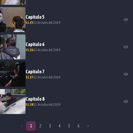
Capitulo
5
S
1
.E
5
11 de Julio del 2019
Capitulo
6
S
1
.E
6
12 de Julio del 2019
Capitulo
7
S
1
.E
7
12 de Julio del 2019
Capitulo
8
S
1
.E
8
13 de Julio del 2019
‹
1
2
3
4
5
6
›