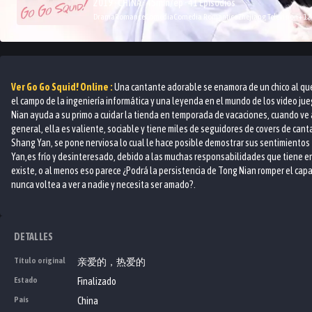
2019 · CHINA · 45min/ep · 41 Episodios
Drama
Romance
Comedia
Comedia Romantica
Zhejiang Television
+
12
Ver
Go Go Squid!
Online :
Una cantante adorable se enamora de un chico al que
el campo de la ingeniería informática y una leyenda en el mundo de los video j
Nian ayuda a su primo a cuidar la tienda en temporada de vacaciones, cuando ve
general, ella es valiente, sociable y tiene miles de seguidores de covers de can
Shang Yan, se pone nerviosa lo cual le hace posible demostrar sus sentimiento
Yan,es frío y desinteresado, debido a las muchas responsabilidades que tiene e
existe, o al menos eso parece ¿Podrá la persistencia de Tong Nian romper el capa
nunca voltea a ver a nadie y necesita ser amado?.
DETALLES
Título original
亲爱的，热爱的
Estado
Finalizado
País
China