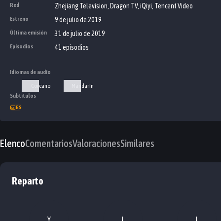
Red
Zhejiang Television, Dragon TV, iQiyi, Tencent Video
Estreno
9 de julio de 2019
Última emisión
31 de julio de 2019
Episodios
41 episodios
Idiomas de audio
Coreano
Mandarín
Subtítulos
ES
Elenco
Comentarios
Valoraciones
Similares
Reparto
Y
L
L