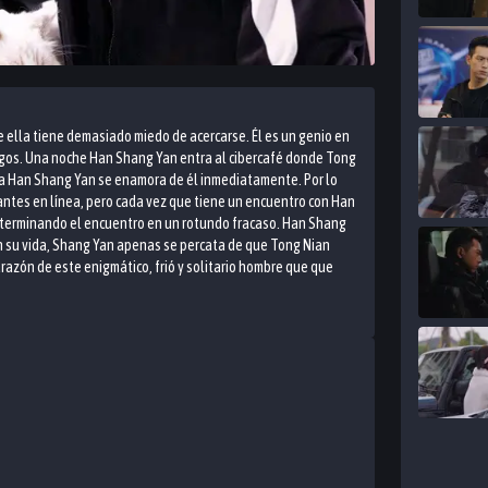
 ella tiene demasiado miedo de acercarse. Él es un genio en
uegos. Una noche Han Shang Yan entra al cibercafé donde Tong
 a Han Shang Yan se enamora de él inmediatamente. Por lo
tantes en línea, pero cada vez que tiene un encuentro con Han
s terminando el encuentro en un rotundo fracaso. Han Shang
n su vida, Shang Yan apenas se percata de que Tong Nian
razón de este enigmático, frió y solitario hombre que que