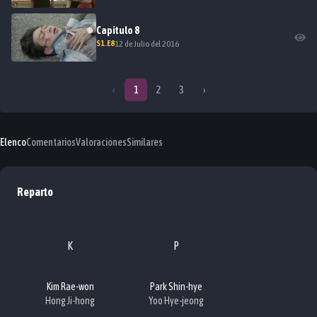
Capitulo
8
S
1
.E
8
12 de Julio del 2016
‹
1
2
3
›
Elenco
Comentarios
Valoraciones
Similares
Reparto
K
P
Kim Rae-won
Park Shin-hye
Hong Ji-hong
Yoo Hye-jeong