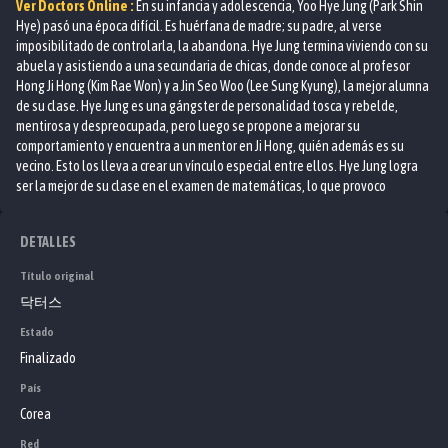
Ver
Doctors
Online :
En su infancia y adolescencia, Yoo Hye Jung (Park Shin
Hye) pasó una época difícil. Es huérfana de madre; su padre, al verse
imposibilitado de controlarla, la abandona. Hye Jung termina viviendo con su
abuela y asistiendo a una secundaria de chicas, donde conoce al profesor
Hong Ji Hong (Kim Rae Won) y a Jin Seo Woo (Lee Sung Kyung), la mejor alumna
de su clase. Hye Jung es una gángster de personalidad tosca y rebelde,
mentirosa y despreocupada, pero luego se propone a mejorar su
comportamiento y encuentra a un mentor en Ji Hong, quién además es su
vecino. Esto los lleva a crear un vínculo especial entre ellos. Hye Jung logra
ser la mejor de su clase en el examen de matemáticas, lo que provoco
molestia a Seo Woo. Cuando Seo Woo, quién tiene sentimientos por Ji Hong,
ve la cercanía con la que se tratan éste y Hye Jung, arma un escándalo que
DETALLES
obliga a ambos a abandonar la escuela. Trece años después, Hye Jung se
convierte en residente de neurocirugía y se reencuentra con Seo Woo y Ji
Título original
Hong, quiénes también son doctores, en el hospital en el que trabaja.
닥터스
Estado
Finalizado
País
Corea
Red