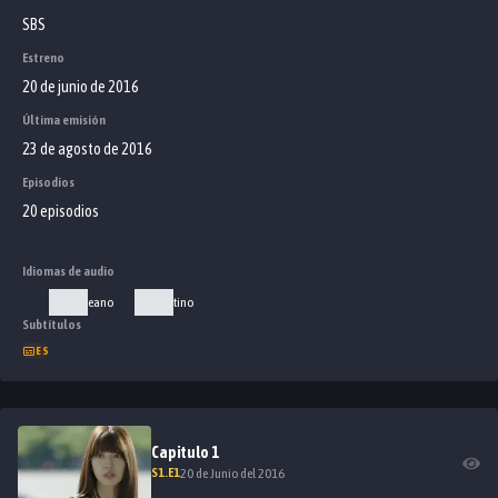
SBS
Estreno
20 de junio de 2016
Última emisión
23 de agosto de 2016
Episodios
20 episodios
Idiomas de audio
Coreano
Latino
Subtítulos
ES
Capitulo
1
S
1
.E
1
20 de Junio del 2016