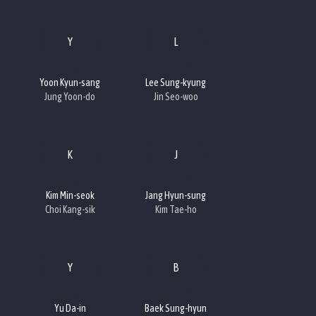
Y
L
Yoon Kyun-sang
Lee Sung-kyung
Jung Yoon-do
Jin Seo-woo
K
J
Kim Min-seok
Jang Hyun-sung
Choi Kang-sik
Kim Tae-ho
Y
B
Yu Da-in
Baek Sung-hyun