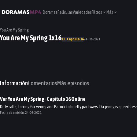
Doramas
Películas
Variedades
Filtros
Más
You Are My Spring
You Are My Spring 1x16
T1 · Capítulo 16
24-08-2021
Información
Comentarios
Más episodios
Ver
You Are My Spring
· Capítulo
16
Online
Duty calls, forcing Ga-yeong and Patrick to briefly part ways. Da-jeong is speechless 
Fecha de emisión:
24-08-2021