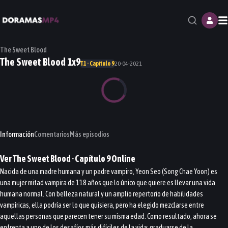
M
The Sweet Blood
The Sweet Blood 1x9
T1 · Capítulo 9
20-04-2021
Información
Comentarios
Más episodios
Ver
The Sweet Blood
· Capítulo
9
Online
Nacida de una madre humana y un padre vampiro, Yeon Seo (Song Chae Yoon) es
una mujer mitad vampira de 118 años que lo único que quiere es llevar una vida
humana normal. Con belleza natural y un amplio repertorio de habilidades
vampíricas, ella podría ser lo que quisiera, pero ha elegido mezclarse entre
aquellas personas que parecen tener su misma edad. Como resultado, ahora se
enfrenta a uno de los desafíos más difíciles de la vida: graduarse de la