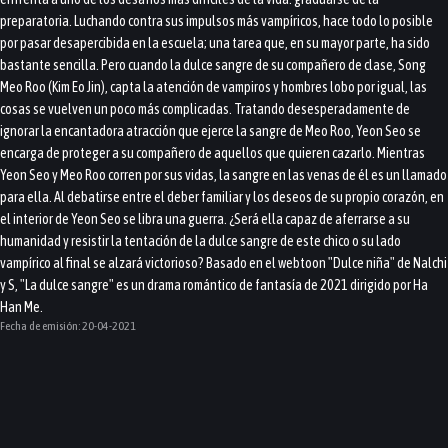
preparatoria. Luchando contra sus impulsos más vampíricos, hace todo lo posible
por pasar desapercibida en la escuela; una tarea que, en su mayor parte, ha sido
bastante sencilla. Pero cuando la dulce sangre de su compañero de clase, Song
Meo Roo (Kim Eo Jin), capta la atención de vampiros y hombres lobo por igual, las
cosas se vuelven un poco más complicadas. Tratando desesperadamente de
ignorar la encantadora atracción que ejerce la sangre de Meo Roo, Yeon Seo se
encarga de proteger a su compañero de aquellos que quieren cazarlo. Mientras
Yeon Seo y Meo Roo corren por sus vidas, la sangre en las venas de él es un llamado
para ella. Al debatirse entre el deber familiar y los deseos de su propio corazón, en
el interior de Yeon Seo se libra una guerra. ¿Será ella capaz de aferrarse a su
humanidad y resistir la tentación de la dulce sangre de este chico o su lado
vampírico al final se alzará victorioso? Basado en el webtoon "Dulce niña" de Nalchi
y S, "La dulce sangre" es un drama romántico de fantasía de 2021 dirigido por Ha
Han Me.
Fecha de emisión:
20-04-2021