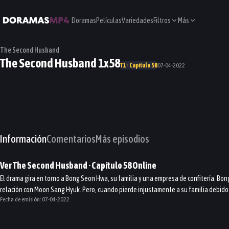
Doramas
Películas
Variedades
Filtros
Más
The Second Husband
The Second Husband 1x58
T1 · Capítulo 58
07-04-2022
Información
Comentarios
Más episodios
Ver
The Second Husband
· Capítulo
58
Online
El drama gira en torno a Bong Seon Hwa, su familia y una empresa de confitería. Bon
relación con Moon Sang Hyuk. Pero, cuando pierde injustamente a su familia debido
Fecha de emisión:
07-04-2022