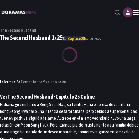
M
The Second Husband
The Second Husband 1x25
T1 · Capítulo 25
07-04-2022
Información
Comentarios
Más episodios
Ver
The Second Husband
· Capítulo
25
Online
El drama gira en torno a Bong Seon Hwa, su familia y una empresa de confitería.
Bong Seong Hwa pasó una infancia desafortunada, pero debido a su personalidad
fuerte y positiva, siguió adelante. Al crecer en el mismo vecindario, tuvo una larga
relación con Moon Sang Hyuk. Pero, cuando pierde injustamente a su familia debido
a una tragedia, nacida de un deseo imparable, promete venganza en la mezcla de
destino y amor.