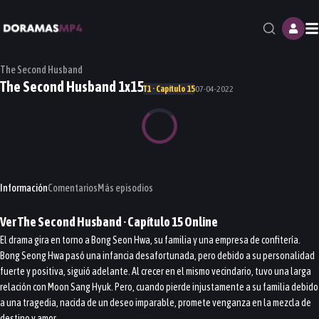
M
The Second Husband
The Second Husband 1x15
T1 · Capítulo 15
07-04-2022
Información
Comentarios
Más episodios
Ver
The Second Husband
· Capítulo
15
Online
El drama gira en torno a Bong Seon Hwa, su familia y una empresa de confitería.
Bong Seong Hwa pasó una infancia desafortunada, pero debido a su personalidad
fuerte y positiva, siguió adelante. Al crecer en el mismo vecindario, tuvo una larga
relación con Moon Sang Hyuk. Pero, cuando pierde injustamente a su familia debido
a una tragedia, nacida de un deseo imparable, promete venganza en la mezcla de
destino y amor.